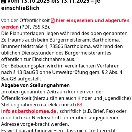
vom 13.10.2025 bis 13.11.2025 – je
einschließlich
von der Öffentlichkeit
hier eingesehen und abgerufen
werden
(PDF, 755 KB).
Die Planunterlagen liegen während des oben genannten
Zeitraums auch beim Bürgermeisteramt Bartholomä,
Brunnenfeldstraße 1, 73566 Bartholomä, während den
üblichen Dienststunden des Bürgermeisteramtes
öffentlich zur Einsichtnahme aus.
Der Bebauungsplan wird im vereinfachten Verfahren
nach § 13 BauGB ohne Umweltprüfung gem. § 2 Abs. 4
BauGB aufgestellt.
Abgabe von Stellungnahmen
Im oben genannten Zeitraum können von der
Öffentlichkeit (hierzu zählen auch Kinder und Jugendliche)
Stellungnahmen u.a. elektronisch
info at bartholomae.de
, schriftlich (z.B. Brief, Fax) oder
mündlich zur Niederschrift unter oben angegebener
Adresse vorge-bracht werden.
Es wird darauf hingewiesen, dass nicht fristgerecht