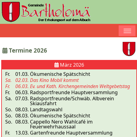
Termine 2026
März 2026
Fr.
01.03.
Ökumenische Spätschicht
Sa.
02.03.
Das Kino Mobil kommt
Fr.
06.03.
Ev. und Kath. Kirchengemeinden Weltgebetstag
Fr.
06.03.
Radsportfreunde Hauptversammlung
Sa.
07.03.
Radsportfreunde/Schwäb. Albverein
Skiausfahrt
So.
08.03.
Landtagswahl
So.
08.03.
Ökumenische Spätschicht
So.
08.03.
Cappello Nero Wahlcafé im
Feuerwehrhaussaal
Fr.
13.03.
Gartenfreunde Hauptversammlung